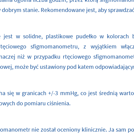
alna ogólna liczba godzin, przez którą sfigmomanom
 dobrym stanie. Rekomendowane jest, aby sprawdzać p
jest w solidne, plastikowe pudełko w kolorach b
tęciowego sfigmomanometru, z wyjątkiem włącz
naczej niż w przypadku rtęciowego sfigmomanometr
onowej, może być ustawiony pod katem odpowiadający
a się w granicach +/-3 mmHg, co jest średnią wart
rowych do pomiaru ciśnienia.
momanometr nie został oceniony klinicznie. Ja sam p