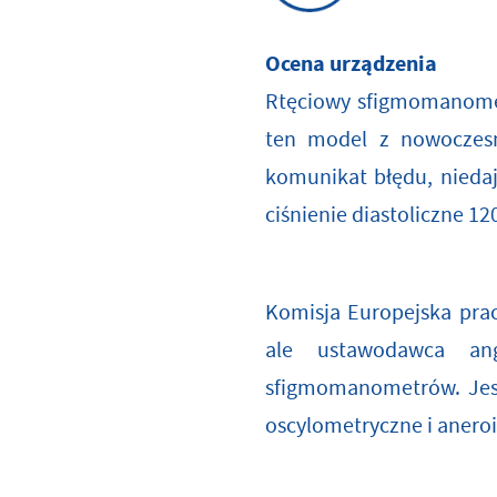
Ocena urządzenia
Rtęciowy sfigmomanomet
ten model z nowoczesn
komunikat błędu, niedają
ciśnienie diastoliczne 
Komisja Europejska pra
ale ustawodawca ang
sfigmomanometrów. Jest
oscylometryczne i anero