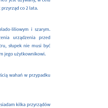
etr jest używany, w celu
rzyrząd co 2 lata.
lado-liliowym i szarym.
enia urządzenia przed
u, słupek nie musi być
m jego użytkownikowi.
ością wahań w przypadku
osiadam kilka przyrządów