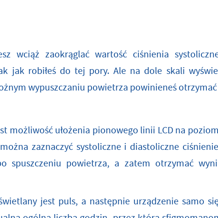
z wciąż zaokrąglać wartość ciśnienia systoliczne
k jak robiłeś do tej pory. Ale na dole skali wyświe
strożnym wypuszczaniu powietrza powinieneś otrzymać
 możliwość ułożenia pionowego linii LCD na poziomej
można zaznaczyć systoliczne i diastoliczne ciśnieni
po spuszczeniu powietrza, a zatem otrzymać wyni
ietlany jest puls, a następnie urządzenie samo si