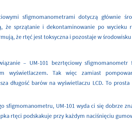
ciowymi sfigmomanometrami dotyczą głównie śro
, że sprzątanie i dekontaminowanie po wycieku r
ują, że rtęć jest toksyczna i pozostaje w środowisku p
ozwiązanie – UM-101 bezrtęciowy sfigmomanometr f
znym wyświetlaczem. Tak więc zamiast pompowan
ksza długość barów na wyświetlaczu LCD. To prosta 
ego sfigmomanometru, UM-101 wyda ci się dobrze zn
łupka rtęci podskakuje przy każdym naciśnięciu gumow