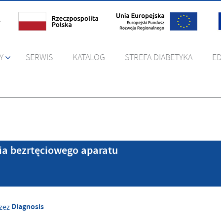
Y
SERWIS
KATALOG
STREFA DIABETYKA
E
a bezrtęciowego aparatu
Diagnosis
zez