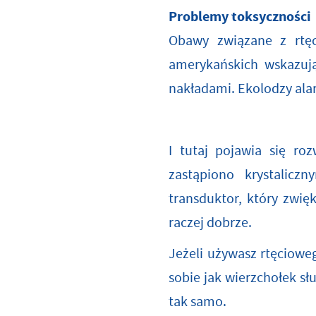
Problemy toksyczności
Obawy związane z rtę
amerykańskich wskazują
nakładami. Ekolodzy alarm
I tutaj pojawia się r
zastąpiono krystalic
transduktor, który zwię
raczej dobrze.
Jeżeli używasz rtęciow
sobie jak wierzchołek s
tak samo.