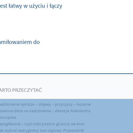
st łatwy w użyciu i łączy
 zamiłowaniem do
ARTO PRZECZYTAĆ
adciśnienie tętnicze – objawy – przyczyny – leczenie.
esienna dieta na nadciśnienie – dietetyk Aleksandra
korupska.
ipoglikemia – czyli niski poziom glukozy we krwi
ak wybrać wiarygodny test ciążowy: Przewodnik