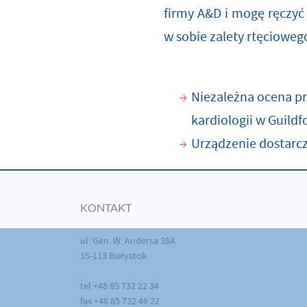
firmy A&D i mogę ręczyć 
w sobie zalety rtęcioweg
Niezależna ocena pr
kardiologii w Guildf
Urządzenie dostarcz
KONTAKT
ul. Gen. W. Andersa 38A
15-113 Białystok
tel +48 85 732 22 34
fax +48 85 732 46 22