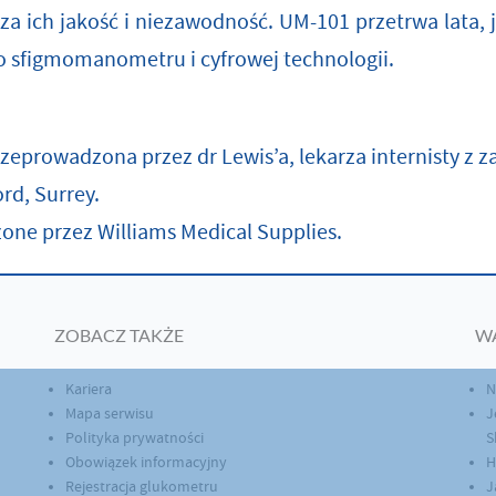
za ich jakość i niezawodność. UM-101 przetrwa lata, je
o sfigmomanometru i cyfrowej technologii.
zeprowadzona przez dr Lewis’a, lekarza internisty z
ord, Surrey.
one przez Williams Medical Supplies.
ZOBACZ TAKŻE
W
Kariera
N
Mapa serwisu
J
Polityka prywatności
S
Obowiązek informacyjny
H
Rejestracja glukometru
J