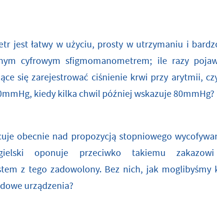
r jest łatwy w użyciu, prosty w utrzymaniu i bard
ym cyfrowym sfigmomanometrem; ile razy pojawi
ce się zarejestrować ciśnienie krwi przy arytmii, c
120mmHg, kiedy kilka chwil później wskazuje 80mmHg?
cuje obecnie nad propozycją stopniowego wycofywan
ielski oponuje przeciwko takiemu zakazowi
em z tego zadowolony. Bez nich, jak moglibyśmy k
idowe urządzenia?