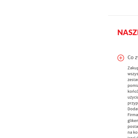
NASZ
Co z
Zakup
wszys
zesta
pomia
końcó
użyci
przyp
Dodat
Firma
glike
posta
na ko