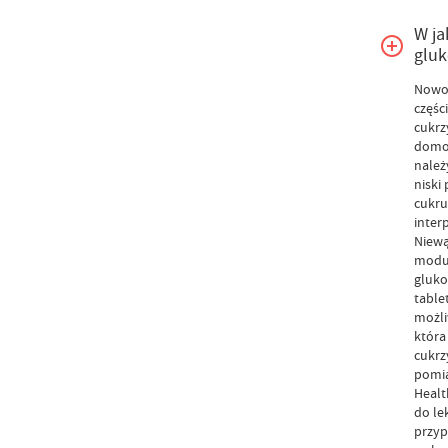
W ja
glu
Nowoc
częśc
cukrz
domow
należ
niski
cukru
inter
Niewą
moduł
gluko
table
możli
która
cukrz
pomia
Healt
do le
przyp