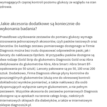
wymagających częstej kontroli poziomu glukozy ze względu na stan
zdrowia.
Jakie akcesoria dodatkowe są koniecznie do
wykonania badania?
Prawidłowe użytkowanie zestawów do pomiaru glukozy wymaga
stosowania jednorazowych akcesoriów, czyli pasków testowych oraz
lancetów. Do każdego zestawu pomiarowego dostępnego w Firmie
Diagnosis można bez trudu dopasować odpowiednie paski, jak i
lancety do nakłuwacza Optilets. W przypadku pasków dostępne są
dwa rodzaje (Gold Strip do glukometru Diagnostic Gold oraz Abra
dedykowane do glukometrów Abra, Abra Smart i Abra Smart BT-
opakowania po 50 sztuk). Lancety pakowane są po 50, 100 oraz 200
sztuk. Dodatkowo, Firma Diagnosis oferuje płyny kontrolne do
poszczególnych glukometrów (służą one do okresowej kontroli
dokładności wyników pomiarów), a także nakłuwacz dla osób
dysponujących wyłącznie samym glukometrem, a nie pełnym
zestawem. Wszystkie akcesoria do zestawów pomiarowych Diagnosis
dostępne są w aptekach na terenie całego kraju, niektórych
internetowych sklepach dla diabetyków, a także w internetowym
sklepie diagnosis24.pl.