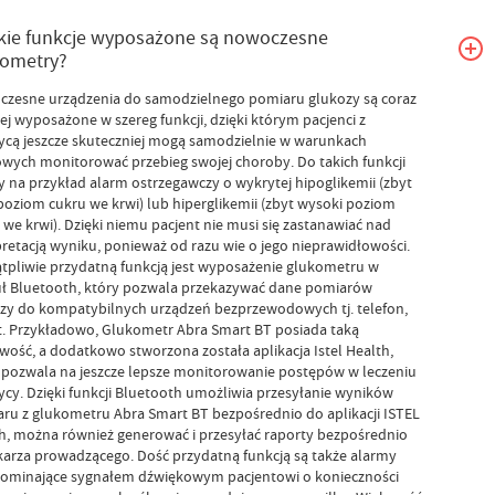
kie funkcje wyposażone są nowoczesne
kometry?
zesne urządzenia do samodzielnego pomiaru glukozy są coraz
iej wyposażone w szereg funkcji, dzięki którym pacjenci z
ycą jeszcze skuteczniej mogą samodzielnie w warunkach
ych monitorować przebieg swojej choroby. Do takich funkcji
y na przykład alarm ostrzegawczy o wykrytej hipoglikemii (zbyt
 poziom cukru we krwi) lub hiperglikemii (zbyt wysoki poziom
 we krwi). Dzięki niemu pacjent nie musi się zastanawiać nad
pretacją wyniku, ponieważ od razu wie o jego nieprawidłowości.
tpliwie przydatną funkcją jest wyposażenie glukometru w
 Bluetooth, który pozwala przekazywać dane pomiarów
zy do kompatybilnych urządzeń bezprzewodowych tj. telefon,
t. Przykładowo, Glukometr Abra Smart BT posiada taką
wość, a dodatkowo stworzona została aplikacja Istel Health,
 pozwala na jeszcze lepsze monitorowanie postępów w leczeniu
ycy. Dzięki funkcji Bluetooth umożliwia przesyłanie wyników
ru z glukometru Abra Smart BT bezpośrednio do aplikacji ISTEL
h, można również generować i przesyłać raporty bezpośrednio
karza prowadzącego. Dość przydatną funkcją są także alarmy
ominające sygnałem dźwiękowym pacjentowi o konieczności