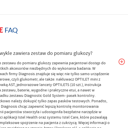
FAQ
E
wykle zawiera zestaw do pomiaru glukozy?
 zestawu do pomiaru glukozy zapewnia pacjentowi dostęp do
tkich akcesoriów niezbędnych do wykonania badania. W
wach firmy Diagnosis znajduje się więc nie tylko samo urządzenie
rowe, czyli glukometr, ale także: nakłuwacz OPTILET mini z
wką AST, jednorazowe lancety OPTILETS (10 szt.), instrukcja
a zestawu, baterie, wygodne i praktyczne etui, a nawet w
adku zestawu Diagnostic Gold System- pasek kontrolny.
kowo należy dokupić tylko zapas pasków testowych. Ponadto,
 Diagnosis chcąc zapewnić lepszą kontrolę monitorowania
mii pacjentów stworzyła i udostępniła bezpłatne narzędzie w
ci aplikacji Istel Health oraz systemu Istel Care, które pozwalają
mpleksowe spojrzenie na pacjenta z cukrzycą. Więcej informacji o