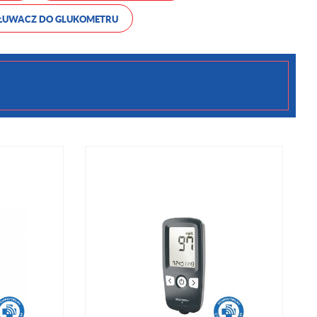
12
ŁUWACZ DO GLUKOMETRU
15