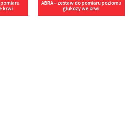
 pomiaru
ABRA – zestaw do pomiaru poziomu
e krwi
glukozy we krwi