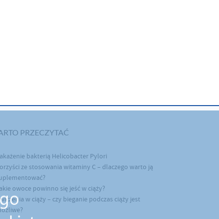
ARTO PRZECZYTAĆ
akażenie bakterią Helicobacter Pylori
orzyści ze stosowania witaminy C – dlaczego warto ją
uplementować?
akie owoce powinno się jeść w ciąży?
wiczenia w ciąży – czy bieganie podczas ciąży jest
ożliwe?