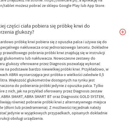
Care znajdziesz na stronie: https://istelcare.pl/, a aplikację na
on/tablet możesz pobrać ze sklepu Google Play lub App Store.
kiej części ciała pobiera się próbkę krwi do
rzenia glukozy?
ardowo próbkę krwi pobiera się z opuszka palca i używa się do
specjalnego nakłuwacza oraz jednorazowego lancetu. Dokładne
y prawidłowego pobrania próbki krwi znajdują się w instrukcji
gi glukometru lub nakłuwacza. Nowoczesne zestawy do
ru glukozy oferowane przez Diagnosis pozwalają wykonać
ie na podstawie bardzo niewielkiej próbki krwi. Przykładowo, w
wach ABRA wystarczająca jest próbka o wielkości zaledwie 0,5
litra. Większość glukometrów dostępnych na rynku jest
naczona do pobierania próbki jedynie z opuszka palca. Tylko
óre z nich, jak na przykład oferowany przez Diagnosis zestaw
 ABRA SMART, ABRA SMART BT oraz Diagnostic GOLD SYSTEM,
iwiają również pobranie próbki krwi z alternatywnego miejsca
ele (dłoni lub przedramienia). Z możliwości tej jednak należy
stać jedynie w wyjątkowych przypadkach, opisanych dokładnie
trukcji obsługi urządzenia.