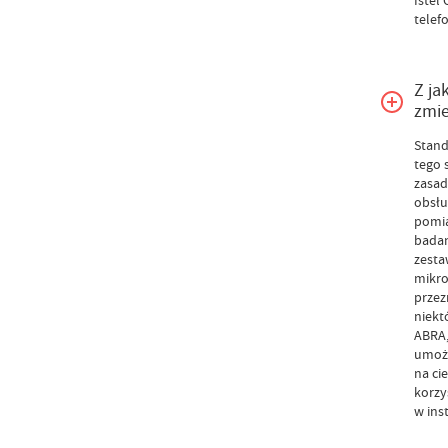
Istel 
telef
Z ja
zmie
Stand
tego 
zasad
obsłu
pomia
badan
zesta
mikro
przez
niekt
ABRA,
umożl
na ci
korzy
w ins