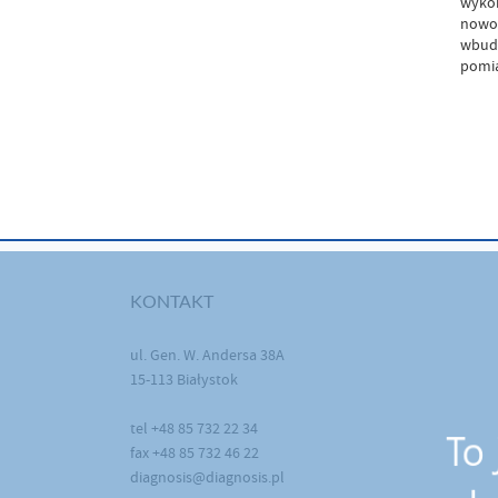
wykon
nowoc
wbudo
pomi
KONTAKT
ul. Gen. W. Andersa 38A
15-113 Białystok
tel +48 85 732 22 34
fax +48 85 732 46 22
diagnosis@diagnosis.pl