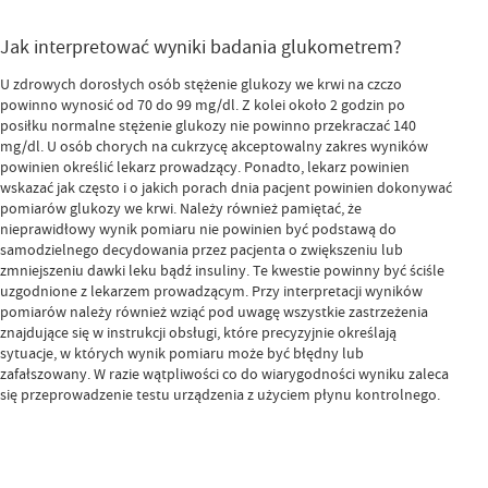
Jak interpretować wyniki badania glukometrem?
U zdrowych dorosłych osób stężenie glukozy we krwi na czczo
powinno wynosić od 70 do 99 mg/dl. Z kolei około 2 godzin po
posiłku normalne stężenie glukozy nie powinno przekraczać 140
mg/dl. U osób chorych na cukrzycę akceptowalny zakres wyników
powinien określić lekarz prowadzący. Ponadto, lekarz powinien
wskazać jak często i o jakich porach dnia pacjent powinien dokonywać
pomiarów glukozy we krwi. Należy również pamiętać, że
nieprawidłowy wynik pomiaru nie powinien być podstawą do
samodzielnego decydowania przez pacjenta o zwiększeniu lub
zmniejszeniu dawki leku bądź insuliny. Te kwestie powinny być ściśle
uzgodnione z lekarzem prowadzącym. Przy interpretacji wyników
pomiarów należy również wziąć pod uwagę wszystkie zastrzeżenia
znajdujące się w instrukcji obsługi, które precyzyjnie określają
sytuacje, w których wynik pomiaru może być błędny lub
zafałszowany. W razie wątpliwości co do wiarygodności wyniku zaleca
się przeprowadzenie testu urządzenia z użyciem płynu kontrolnego.