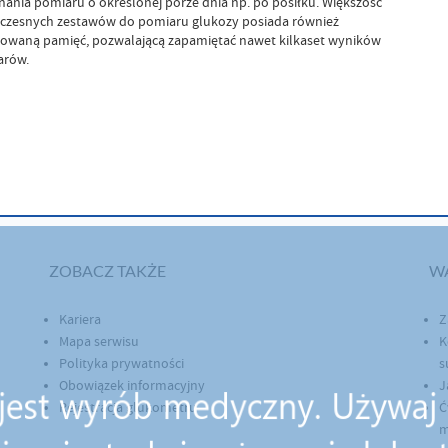
ania pomiaru o określonej porze dnia np. po posiłku. Większość
zesnych zestawów do pomiaru glukozy posiada również
waną pamięć, pozwalającą zapamiętać nawet kilkaset wyników
arów.
ZOBACZ TAKŻE
W
Kariera
Z
Mapa serwisu
K
Polityka prywatności
s
Obowiązek informacyjny
J
Rejestracja glukometru
Ć
m