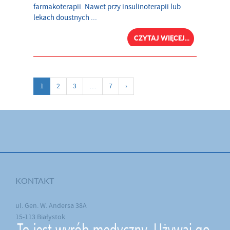
farmakoterapii. Nawet przy insulinoterapii lub
lekach doustnych ...
CZYTAJ WIĘCEJ...
1
2
3
…
7
›
KONTAKT
ul. Gen. W. Andersa 38A
15-113 Białystok