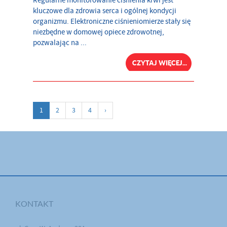
Regularne monitorowanie ciśnienia krwi jest
kluczowe dla zdrowia serca i ogólnej kondycji
organizmu. Elektroniczne ciśnieniomierze stały się
niezbędne w domowej opiece zdrowotnej,
pozwalając na ...
CZYTAJ WIĘCEJ...
1
2
3
4
›
KONTAKT