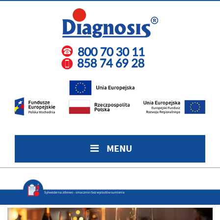
MENU
Sylwester na zdrowo – smacznie i bez wyrzutów sumienia