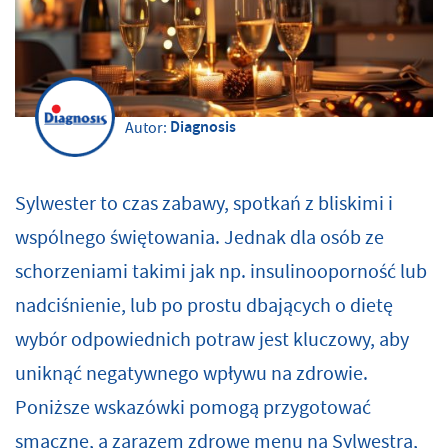
Diagnosis
Autor:
Sylwester to czas zabawy, spotkań z bliskimi i
wspólnego świętowania. Jednak dla osób ze
schorzeniami takimi jak np. insulinooporność lub
nadciśnienie, lub po prostu dbających o dietę
wybór odpowiednich potraw jest kluczowy, aby
uniknąć negatywnego wpływu na zdrowie.
Poniższe wskazówki pomogą przygotować
smaczne, a zarazem zdrowe menu na Sylwestra,