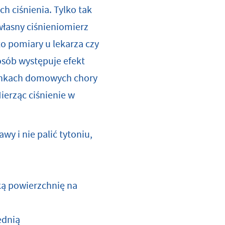
h ciśnienia. Tylko tak
własny ciśnieniomierz
to pomiary u lekarza czy
 osób występuje efekt
runkach domowych chory
ierząc ciśnienie w
y i nie palić tytoniu,
ką powierzchnię na
ednią