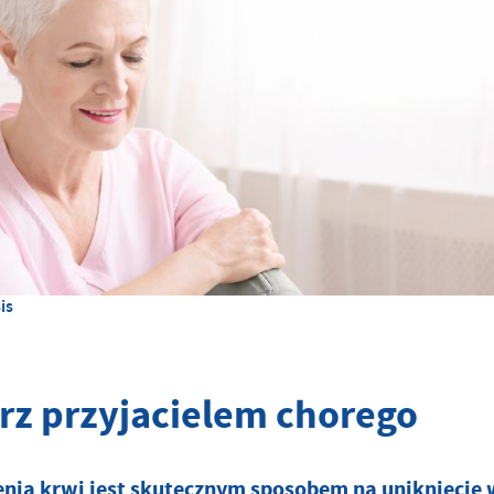
is
rz przyjacielem chorego
enia krwi jest skutecznym sposobem na uniknięcie 