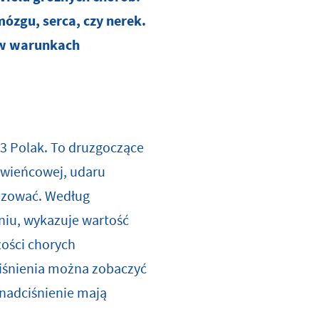
ózgu, serca, czy nerek.
 w warunkach
3 Polak. To druzgoczące
y wieńcowej, udaru
lizować. Według
niu, wykazuje wartość
zości chorych
ciśnienia można zobaczyć
nadciśnienie mają