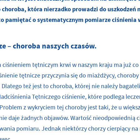
o choroba, która nierzadko prowadzi do uszkodzeń m
to pamiętać o systematycznym pomiarze ciśnienia
cze – choroba naszych czasów.
ciśnieniem tętniczym krwi w naszym kraju ma już co 
iśnienie tętnicze przyczynia się do miażdżycy, chorob
 Dlatego też jest to choroba, której nie należy bagate
dciśnienia Tętniczego ciśnienie, które podlega lecze
oblem z wykryciem tej choroby jest taki, że u więks
 nie daje żadnych objawów. Wartość nieodpowiednią 
ania pomiaru. Jednak niektórzy chorzy cierpiący na 
awy: