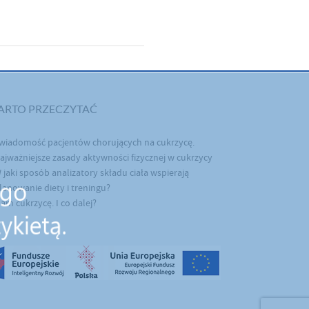
ARTO PRZECZYTAĆ
wiadomość pacjentów chorujących na cukrzycę.
ajważniejsze zasady aktywności fizycznej w cukrzycy
 jaki sposób analizatory składu ciała wspierają
lanowanie diety i treningu?
am cukrzycę. I co dalej?