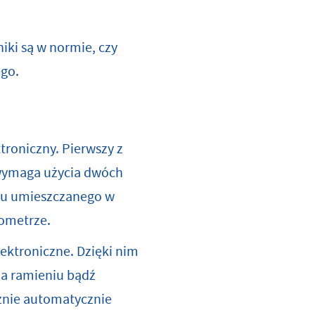
iki są w normie, czy
ego.
troniczny. Pierwszy z
 wymaga użycia dwóch
opu umieszczanego w
nometrze.
ektroniczne. Dzięki nim
na ramieniu bądź
znie automatycznie