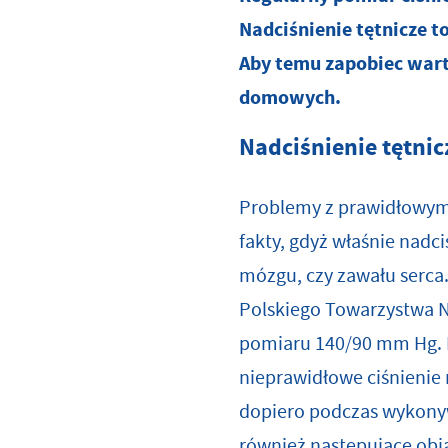
Nadciśnienie tętnicze t
Aby temu zapobiec war
domowych.
Nadciśnienie tętni
Problemy z prawidłowym 
fakty, gdyż właśnie nadc
mózgu, czy zawału serca.
Polskiego Towarzystwa Na
pomiaru 140/90 mm Hg. Pr
nieprawidłowe ciśnienie
dopiero podczas wykonyw
również następujące obj