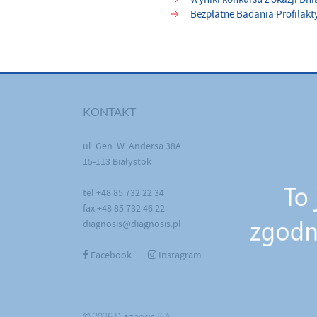
Bezpłatne Badania Profilak
KONTAKT
ul. Gen. W. Andersa 38A
15-113 Białystok
tel +48 85 732 22 34
fax +48 85 732 46 22
diagnosis@diagnosis.pl
Facebook
Instagram
© 2026 Diagnosis S.A.