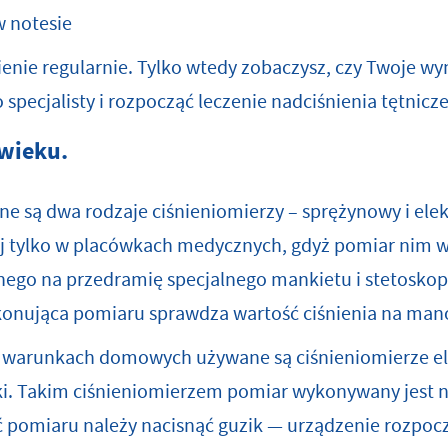
w notesie
ienie regularnie. Tylko wtedy zobaczysz, czy Twoje wyn
 specjalisty i rozpocząć leczenie nadciśnienia tętnicz
 wieku.
e są dwa rodzaje ciśnieniomierzy – sprężynowy i elek
zej tylko w placówkach medycznych, gdyż pomiar nim
danego na przedramię specjalnego mankietu i stetosk
okonująca pomiaru sprawdza wartość ciśnienia na ma
w warunkach domowych używane są ciśnieniomierze el
ybki. Takim ciśnieniomierzem pomiar wykonywany jest 
 pomiaru należy nacisnąć guzik — urządzenie rozpoc