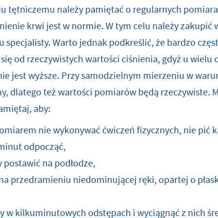
u tętniczemu należy pamiętać o regularnych pomiarac
nienie krwi jest w normie. W tym celu należy zakupić 
u specjalisty. Warto jednak podkreślić, że bardzo częs
się od rzeczywistych wartości ciśnienia, gdyż u wielu
ienie jest wyższe. Przy samodzielnym mierzeniu w wa
jny, dlatego też wartości pomiarów będą rzeczywiste. M
iętaj, aby:
omiarem nie wykonywać ćwiczeń fizycznych, nie pić kaw
 minut odpocząć,
py postawić na podłodze,
 przedramieniu niedominującej ręki, opartej o płas
 w kilkuminutowych odstępach i wyciągnąć z nich śr