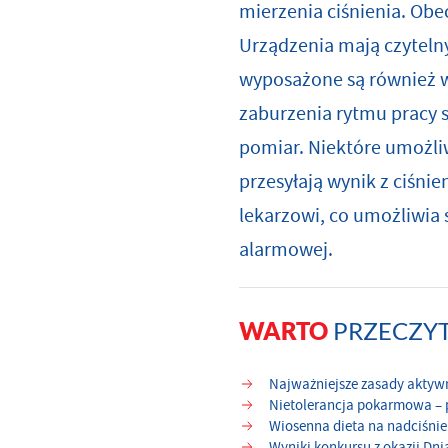
mierzenia ciśnienia. Ob
Urządzenia mają czytelny
wyposażone są również w 
zaburzenia rytmu pracy 
pomiar. Niektóre umożl
przesyłają wynik z ciśni
lekarzowi, co umożliwia 
alarmowej.
PRZECZY
WARTO
Najważniejsze zasady aktywn
Nietolerancja pokarmowa – p
Wiosenna dieta na nadciśnie
Wyniki konkursu z okazji Dni