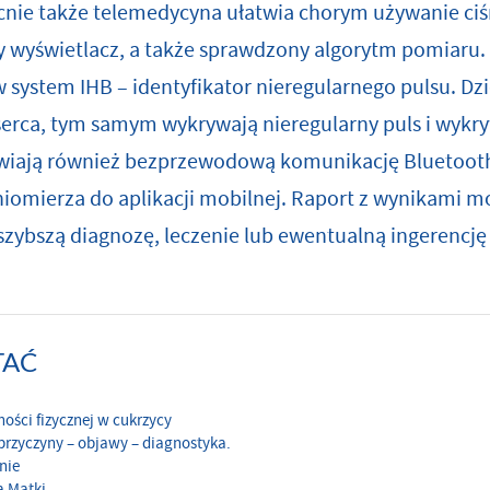
ecnie także telemedycyna ułatwia chorym używanie ci
 wyświetlacz, a także sprawdzony algorytm pomiaru. 
system IHB – identyfikator nieregularnego pulsu. Dzi
serca, tym samym wykrywają nieregularny puls i wykr
iwiają również bezprzewodową komunikację Bluetooth
eniomierza do aplikacji mobilnej. Raport z wynikami 
szybszą diagnozę, leczenie lub ewentualną ingerencję 
TAĆ
ości fizycznej w cukrzycy
rzyczyny – objawy – diagnostyka.
nie
a Matki