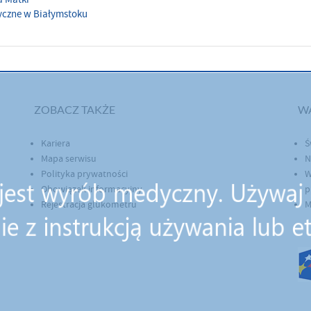
tyczne w Białymstoku
ZOBACZ TAKŻE
W
Kariera
Ś
Mapa serwisu
N
Polityka prywatności
W
Obowiązek informacyjny
p
Rejestracja glukometru
M