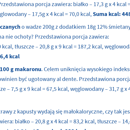
Przedstawiona porcja zawiera: białko – 17,3 g x 4 kcal =
ęglowodany – 17,5g x 4 kcal = 70,0 kcal,
Suma kcal:
448
aczanych
o wadze 200g z dodatkiem 18g 12% śmietany
 na nie ochoty? Przedstawiona porcja zawiera:
30 kcal, tłuszcze – 20,8 g x 9 kcal = 187,2 kcal, węglowod
6,4 kcal
e 100 g makaronu
. Celem uniknięcia wysokiego indek
winien być ugotowany al dente. Przedstawiona porcja 
zcze – 7,5 g x 9 kcal = 67,5 kcal, węglowodany – 31,7 g x 
trawy z kapusty wydają się małokaloryczne, czy tak j
ra: białko – 20,8 g x 4 kcal = 83,2 kcal, tłuszcze – 14,4