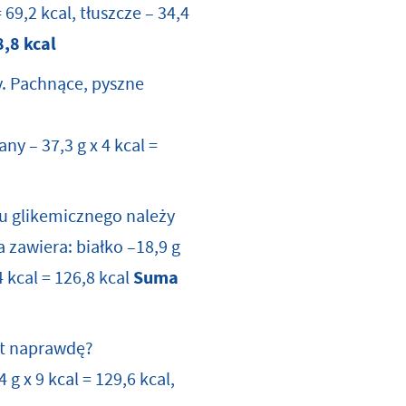
 69,2 kcal, tłuszcze – 34,4
,8 kcal
. Pachnące, pyszne
any – 37,3 g x 4 kcal =
su glikemicznego należy
zawiera: białko –18,9 g
4 kcal = 126,8 kcal
Suma
est naprawdę?
 g x 9 kcal = 129,6 kcal,