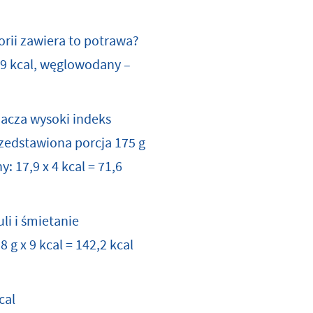
rii zawiera to potrawa?
53,9 kcal, węglowodany –
nacza wysoki indeks
rzedstawiona porcja 175 g
y: 17,9 x 4 kcal = 71,6
li i śmietanie
8 g x 9 kcal = 142,2 kcal
cal