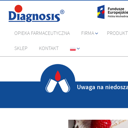
OPIEKA FARMACEUTYCZNA
FIRMA
PRODUKT
SKLEP
KONTAKT
Uwaga na niedosz