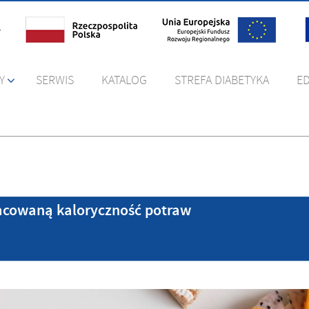
Y
SERWIS
KATALOG
STREFA DIABETYKA
E
acowaną kaloryczność potraw