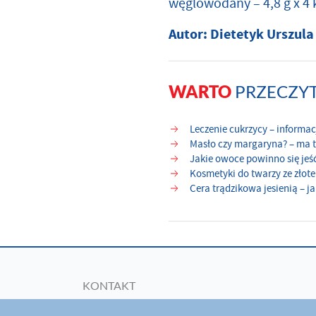
węglowodany – 4,8 g x 4 k
Autor: Dietetyk Urszul
PRZECZY
WARTO
Leczenie cukrzycy – informac
Masło czy margaryna? – ma t
Jakie owoce powinno się jeś
Kosmetyki do twarzy ze złot
Cera trądzikowa jesienią – j
KONTAKT