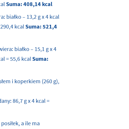
cal
Suma: 408,14 kcal
 białko – 13,2 g x 4 kcal
= 290,4 kcal
Suma:
521,4
iera: białko – 15,1 g x 4
cal = 55,6 kcal
Suma:
słem i koperkiem (260 g),
dany: 86,7 g x 4 kcal =
osiłek, a ile ma