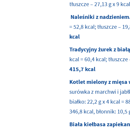
tłuszcze – 27,13 g x 9 kc
Naleśniki z nadzieniem
= 52,8 kcal; tłuszcze – 19
kcal
Tradycyjny żurek z białą
kcal = 60,4 kcal; tłuszcze
415,7 kcal
Kotlet mielony z mięs
surówka z marchwi i jabł
białko: 22,2 g x 4 kcal = 
346,8 kcal, błonnik: 10,5
Biała kiełbasa zapiekan