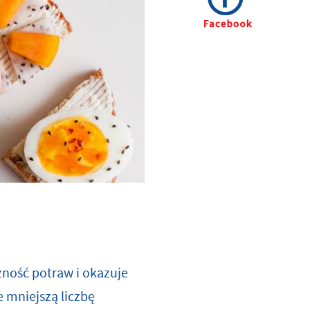
czność potraw i okazuje
e mniejszą liczbę