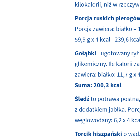
kilokalorii, niż w rzeczyw
Porcja ruskich pierogó
Porcja zawiera: białko – 1
59,9 g x 4 kcal= 239,6 kca
Gołąbki
- ugotowany ryż 
glikemiczny. Ile kalorii
zawiera: białko: 11,7 g x 
Suma:
200,3 kcal
Śledź
to potrawa postna, 
z dodatkiem jabłka. Porcja
węglowodany: 6,2 x 4 kca
Torcik hiszpański
o wadze