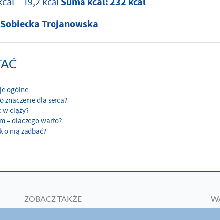
cal = 19,2 kcal
Suma kcal:
232 kcal
a Sobiecka Trojanowska
TAĆ
je ogólne.
o znaczenie dla serca?
ć w ciąży?
em – dlaczego warto?
ak o nią zadbać?
ZOBACZ TAKŻE
W