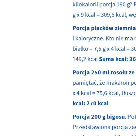
kilokalorii porcja 190 g? 
g x 9 kcal = 309,6 kcal, w
Porcja
placków ziemni
i kaloryczne. Kto nie ma
białko – 7,5 g x 4 kcal = 
149,2 kcal
Suma kcal:
36
Porcja 250 ml rosołu z
pamiętać, że makaron po
x 4 kcal = 75,6 kcal, tłus
kcal:
270 kcal
Porcja
200 g bigosu
. Po
Przedstawiona porcja zawie