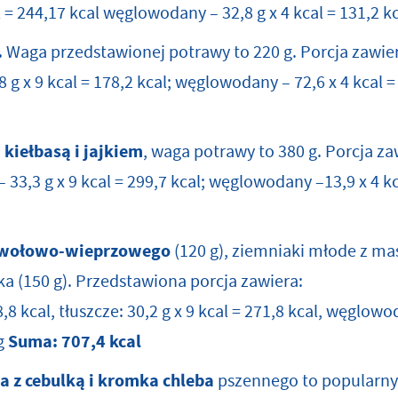
al = 244,17 kcal węglowodany – 32,8 g x 4 kcal = 131,2 k
.
Waga przedstawionej potrawy to 220 g. Porcja zawiera:
,8 g x 9 kcal = 178,2 kcal; węglowodany – 72,6 x 4 kcal 
 kiełbasą i jajkiem
, waga potrawy to 380 g. Porcja zaw
 – 33,3 g x 9 kcal = 299,7 kcal; węglowodany –13,9 x 4 k
a wołowo-wieprzowego
(120 g), ziemniaki młode z ma
ka (150 g). Przedstawiona porcja zawiera:
88,8 kcal, tłuszcze: 30,2 g x 9 kcal = 271,8 kcal, węglowo
 g
Suma:
707,4 kcal
a z cebulką i kromka chleba
pszennego to popularny p