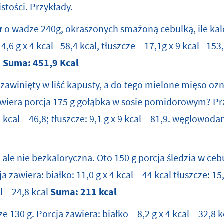
istości. Przykłady.
w
o wadze 240g, okraszonych smażoną cebulką, ile kalo
4,6 g x 4 kcal= 58,4 kcal, tłuszcze – 17,1g x 9 kcal= 1
l
Suma
: 451,9 Kcal
zawinięty w liść kapusty, a do tego mielone mięso oz
 zawiera porcja 175 g gołąbka w sosie pomidorowym? P
4 kcal = 46,8; tłuszcze: 9,1 g x 9 kcal = 81,9. węglowodan
ale nie bezkaloryczna. Oto 150 g porcja śledzia w cebu
 zawiera: białko: 11,0 g x 4 kcal = 44 kcal tłuszcze: 15,
l = 24,8 kcal
Suma:
211 kcal
 130 g. Porcja zawiera: białko – 8,2 g x 4 kcal = 32,8 k