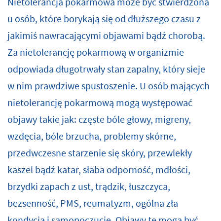
Nietolerancja pokarmowa może być stwierdzona
u osób, które borykają się od dłuższego czasu z
jakimiś nawracającymi objawami bądź chorobą.
Za nietolerancję pokarmową w organizmie
odpowiada długotrwały stan zapalny, który sieje
w nim prawdziwe spustoszenie. U osób mających
nietolerancję pokarmową mogą występować
objawy takie jak: częste bóle głowy, migreny,
wzdęcia, bóle brzucha, problemy skórne,
przedwczesne starzenie się skóry, przewlekły
kaszel bądź katar, słaba odporność, mdłości,
brzydki zapach z ust, trądzik, łuszczyca,
bezsenność, PMS, reumatyzm, ogólna zła
kondycja i samopoczucie. Objawy te mogą być