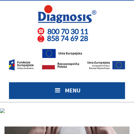
MENU
Nietolerancja pokarmowa – przyczyny – objawy – diagnostyka.