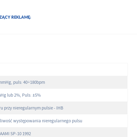
ZĄCY REKLAMĘ:
a
9mmHg, puls: 40÷180bpm
mHg lub 2%, Puls: ±5%
 przy nieregularnym pulsie - IHB
tliwość występowania nieregularnego pulsu
 AAMI SP-10 1992