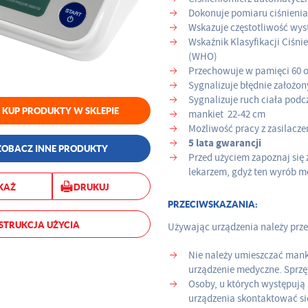
Dokonuje pomiaru ciśnienia 
Wskazuje częstotliwość wys
Wskaźnik Klasyfikacji Ciśn
(WHO)
Przechowuje w pamięci 60 o
Sygnalizuje błędnie założo
Sygnalizuje ruch ciała pod
KUP PRODUKTY W SKLEPIE
mankiet 22-42 cm
Możliwość pracy z zasilacz
5 lata gwarancji
ZOBACZ INNE PRODUKTY
Przed użyciem zapoznaj się z
lekarzem, gdyż ten wyrób m
KAŻ
DRUKUJ
PRZECIWSKAZANIA:
STRUKCJA UŻYCIA
Używając urządzenia należy prze
Nie należy umieszczać manki
urządzenie medyczne. Sprz
Osoby, u których występują
urządzenia skontaktować si