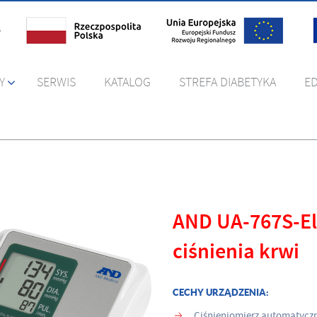
Y
SERWIS
KATALOG
STREFA DIABETYKA
E
AND UA-767S-El
ciśnienia krwi
CECHY URZĄDZENIA:
Ciśnieniomierz automatycz