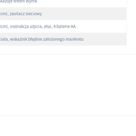
kazuje średni wynik
 cm), zasilacz sieciowy
m), instrukcja użycia, etui, 4 baterie AA
ciała, wskaźnik błędnie założonego mankietu