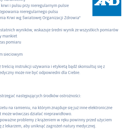
krwi i pulsu przy nieregularnym pulsie
tępowania nieregularnego pulsu
ienia Krwi wg Światowej Organizacji Zdrowia*
statnich wyników, wskazuje średni wynik ze wszystkich pomiarów
ny mankiet
czas pomiaru
em sieciowym
 treścią instrukcji używania i etykietą bądź skonsultuj się z
edyczny może nie być odpowiedni dla Ciebie.
strzegać następujących środków ostrożności:
etu na ramieniu, na którym znajduje się już inne elektroniczne
ęt może wówczas działać nieprawidłowo.
 poważne problemy z krążeniem w ręku powinny przed użyciem
ę z lekarzem, aby uniknąć zagrożeń natury medycznej.