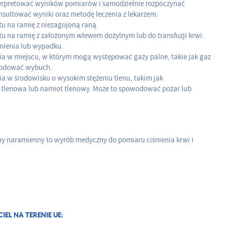
terpretować wyników pomiarów i samodzielnie rozpoczynać
nsultować wyniki oraz metodę leczenia z lekarzem.
tu na ramię z niezagojoną raną.
tu na ramię z założonym wlewem dożylnym lub do transfuzji krwi.
nienia lub wypadku.
ia w miejscu, w którym mogą występować gazy palne, takie jak gaz
wodować wybuch.
a w środowisku o wysokim stężeniu tlenu, takim jak
tlenowa lub namiot tlenowy. Może to spowodować pożar lub
y naramienny to wyrób medyczny do pomiaru ciśnienia krwi i
L NA TERENIE UE: