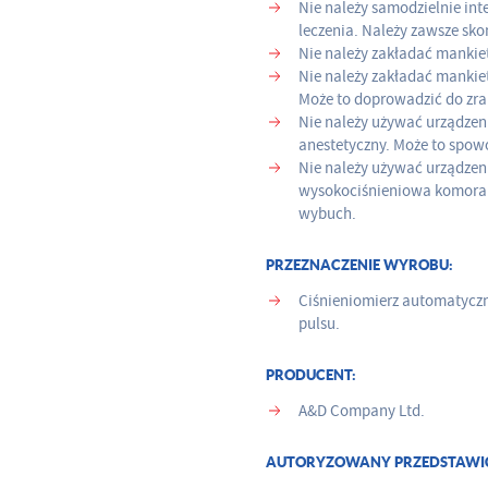
Nie należy samodzielnie in
leczenia. Należy zawsze sko
Nie należy zakładać mankie
Nie należy zakładać mankie
Może to doprowadzić do zra
Nie należy używać urządzen
anestetyczny. Może to spo
Nie należy używać urządzeni
wysokociśnieniowa komora 
wybuch.
PRZEZNACZENIE WYROBU:
Ciśnieniomierz automatyczn
pulsu.
PRODUCENT:
A&D Company Ltd.
AUTORYZOWANY PRZEDSTAWICIE