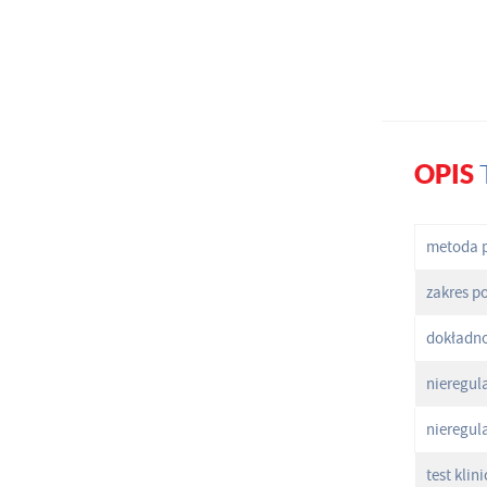
OPIS
metoda 
zakres p
dokładn
nieregul
nieregul
test klin