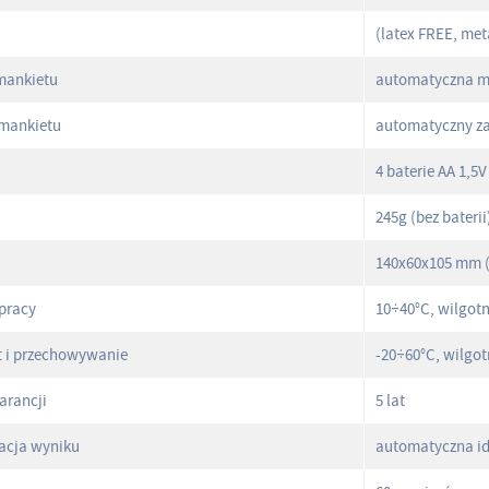
(latex FREE, met
 mankietu
automatyczna m
 mankietu
automatyczny z
4 baterie AA 1,5V
245g (bez baterii
140x60x105 mm (
pracy
10÷40°C, wilgot
t i przechowywanie
-20÷60°C, wilgo
arancji
5 lat
kacja wyniku
automatyczna id