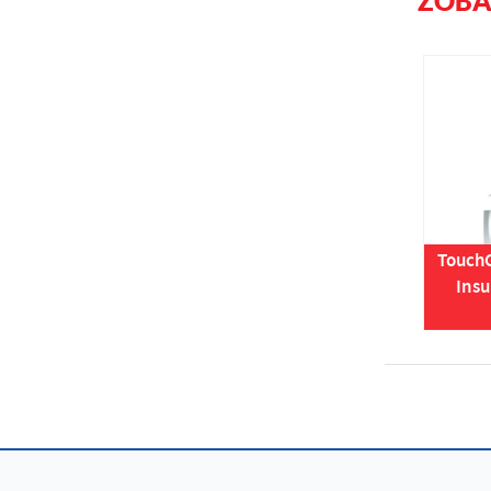
ZOB
TouchC
Insu