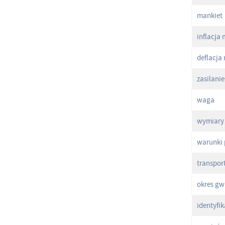
mankiet
inflacja
deflacja
zasilanie
waga
wymiary
warunki 
transpor
okres gw
identyfi