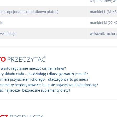
60 pomiarów; ws
nie opcjonalne (dodatkowo płatne)
mankiet L (31-45
ie
mankiet M (22-42c
e funkcje
wskaźnik ruchu 
TO
PRZECZYTAĆ
warto regularnie mierzyć ciśnienie krwi?
ry składu ciała – jak działają i dlaczego warto je mieć?
omierz przyjacielem chorego – dlaczego warto go mieć?
rmometry bezdotykowe cechują się największą dokładnością?
ać najlepsze i bezpieczne suplementy diety?