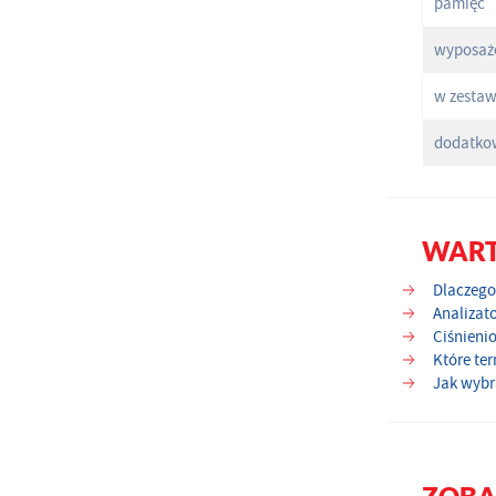
pamięć
wyposaże
w zestaw
dodatkow
WAR
Dlaczego 
Analizato
Ciśnieni
Które te
Jak wybr