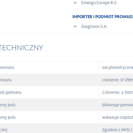
Emergo Europe B.V.
IMPORTER I PODMIOT PROWAD
Diagnosis S.A.
TECHNICZNY
pomiaru
oscylometryczn
omiaru
ciśnienie: 0÷29
ość pomiaru
Ciśnienie: ± 3m
arny puls
dokonuje pomiaru
arny puls
wskazuje często
iczny
Zgodnie z ANSI /