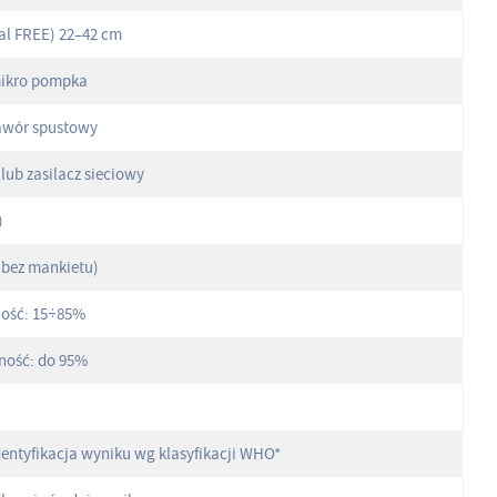
al FREE) 22–42 cm
ikro pompka
awór spustowy
 lub zasilacz sieciowy
)
bez mankietu)
ność: 15÷85%
tność: do 95%
entyfikacja wyniku wg klasyfikacji WHO*