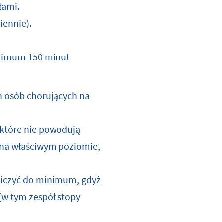
łami.
iennie).
inimum 150 minut
h osób chorujących na
 które nie powodują
 na właściwym
poziomie
,
niczyć do minimum, gdyż
w tym zespół stopy