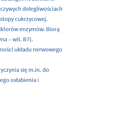
orczywych dolegliwościach
stopy cukrzycowej.
faktorów enzymów. Biorą
na – wit. B7).
lności układu nerwowego
czynia się m.in. do
go osłabienia i