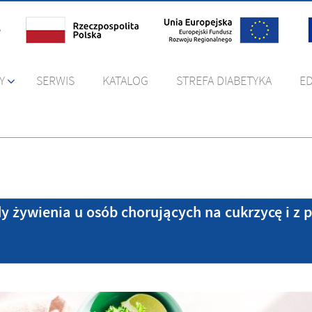
Y
SERWIS
KATALOG
STREFA DIABETYKA
E
 żywienia u osób chorujących na cukrzycę i z 