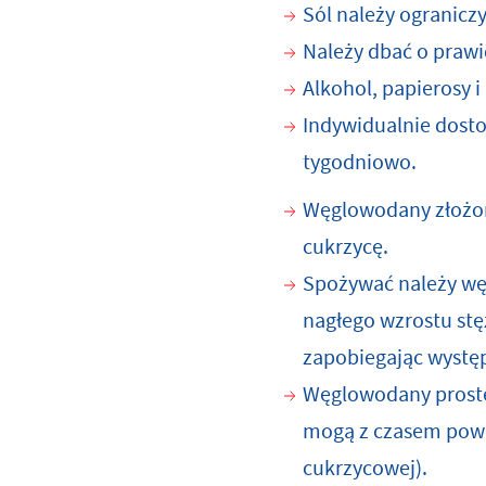
Sól należy ogranicz
Należy dbać o prawi
Alkohol, papierosy i
Indywidualnie dost
tygodniowo.
Węglowodany złożon
cukrzycę.
Spożywać należy wę
nagłego wzrostu stę
zapobiegając występ
Węglowodany proste
mogą z czasem powo
cukrzycowej).