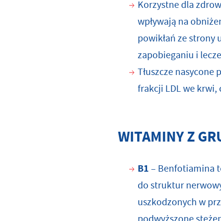
Korzystne dla zdrow
wpływają na obniżen
powikłań ze strony 
zapobieganiu i lecze
Tłuszcze nasycone p
frakcji LDL we krwi
WITAMINY Z GR
B1
– Benfotiamina t
do struktur nerwow
uszkodzonych w prze
podwyższone stężen