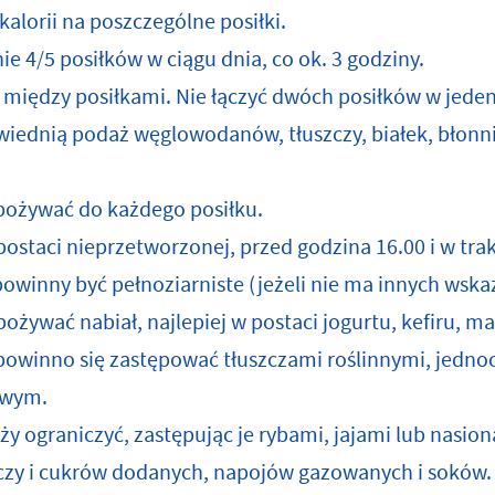
alorii na poszczególne posiłki.
e 4/5 posiłków w ciągu dnia, co ok. 3 godziny.
 między posiłkami. Nie łączyć dwóch posiłków w jeden
iednią podaż węglowodanów, tłuszczy, białek, błonni
pożywać do każdego posiłku.
staci nieprzetworzonej, przed godzina 16.00 i w trak
winny być pełnoziarniste (jeżeli nie ma innych wska
ożywać nabiał, najlepiej w postaci jogurtu, kefiru, ma
powinno się zastępować tłuszczami roślinnymi, jedno
owym.
ży ograniczyć, zastępując je rybami, jajami lub nasio
yczy i cukrów dodanych, napojów gazowanych i soków.