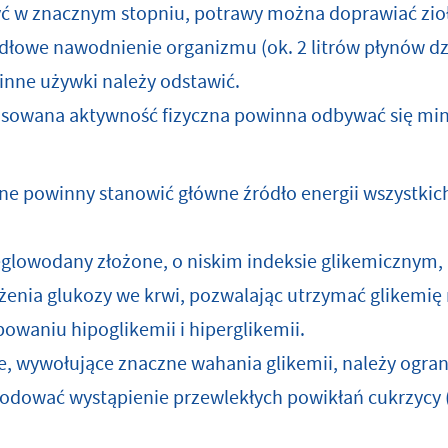
yć w znacznym stopniu, potrawy można doprawiać zio
dłowe nawodnienie organizmu (ok. 2 litrów płynów dz
 inne używki należy odstawić.
osowana aktywność fizyczna powinna odbywać się m
e powinny stanowić główne źródło energii wszystkic
glowodany złożone, o niskim indeksie glikemicznym,
żenia glukozy we krwi, pozwalając utrzymać glikemię
owaniu hipoglikemii i hiperglikemii.
, wywołujące znaczne wahania glikemii, należy ogra
dować wystąpienie przewlekłych powikłań cukrzycy (