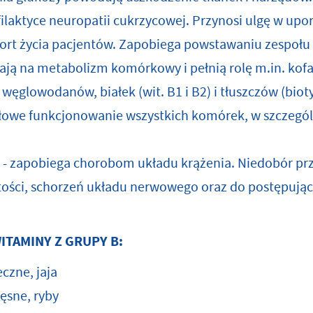
ofilaktyce neuropatii cukrzycowej. Przynosi ulgę w up
ort życia pacjentów. Zapobiega powstawaniu zespołu 
ją na metabolizm komórkowy i pełnią rolę m.in. ko
węglowodanów, białek (wit. B1 i B2) i tłuszczów (bioty
łowe funkcjonowanie wszystkich komórek, w szczegó
- zapobiega chorobom układu krążenia. Niedobór przy
ości, schorzeń układu nerwowego oraz do postępujące
WITAMINY Z GRUPY B:
czne, jaja
ęsne, ryby