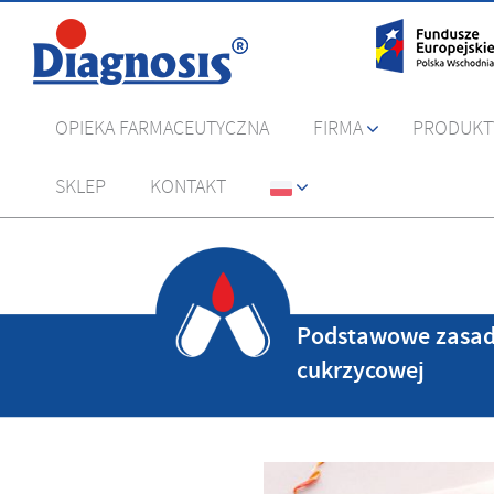
OPIEKA FARMACEUTYCZNA
FIRMA
PRODUKT
SKLEP
KONTAKT
Podstawowe zasady
cukrzycowej