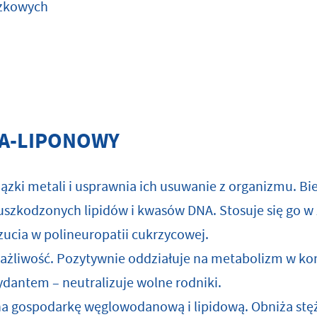
czkowych
FA-LIPONOWY
ązki metali i usprawnia ich usuwanie z organizmu. Bie
 uszkodzonych lipidów i kwasów DNA. Stosuje się go w
zucia w polineuropatii cukrzycowej.
rażliwość. Pozytywnie oddziałuje na metabolizm w 
ydantem – neutralizuje wolne rodniki.
na gospodarkę węglowodanową i lipidową. Obniża stę