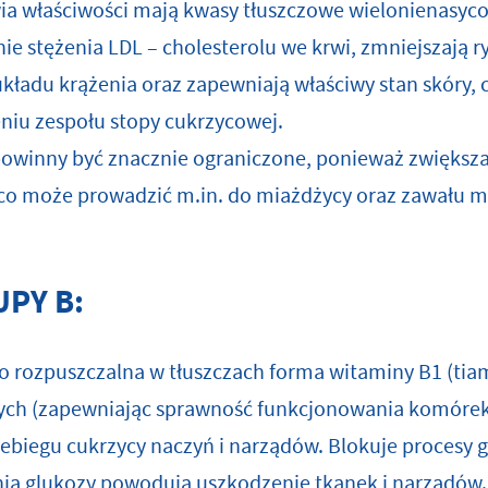
ia właściwości mają kwasy tłuszczowe wielonienasyco
ie stężenia LDL – cholesterolu we krwi, zmniejszają r
układu krążenia oraz zapewniają właściwy stan skóry,
niu z
espołu stopy cukrzycowej
.
owinny być znacznie ograniczone, ponieważ zwiększaj
, co może prowadzić m.in. do miażdżycy oraz zawału 
UPY B:
o rozpuszczalna w tłuszczach forma witaminy B1 (tiam
ych (zapewniając sprawność funkcjonowania komóre
biegu cukrzycy naczyń i narządów. Blokuje procesy gl
ia glukozy powodują uszkodzenie tkanek i narządów.