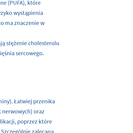
ne (PUFA), które
yzyko wystąpienia
 co ma znaczenie w
ą stężenie cholesterolu
mięśnia sercowego.
iny). Łatwiej przenika
k nerwowych) oraz
ikacji, poprzez które
 Szczególnie zalecana