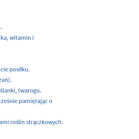
.
ka, witamin i
cie posiłku.
zań).
ślanki, twarogu.
cześnie pamiętając o
nami roślin strączkowych.