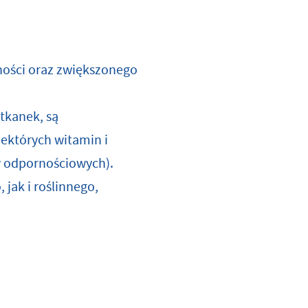
ności oraz zwiększonego
 tkanek, są
ektórych witamin i
ów odpornościowych).
jak i roślinnego,