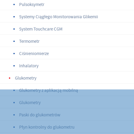
Pulsoksymetr
Systemy Ciągłego Monitorowania Glikemii
System Touchcare CGM
Termometr
Ciśnieniomierze
Inhalatory
Glukometry
Glukometry z aplikacją mobilną
Glukometry
Paski do glukometrów
Płyn kontrolny do glukometru