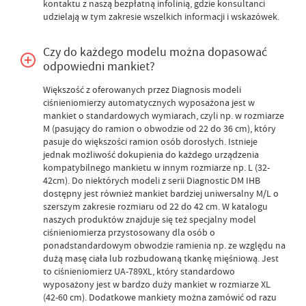
kontaktu z naszą bezpłatną infolinią, gdzie konsultanci
udzielają w tym zakresie wszelkich informacji i wskazówek.
Czy do każdego modelu można dopasować
odpowiedni mankiet?
Większość z oferowanych przez Diagnosis modeli
ciśnieniomierzy automatycznych wyposażona jest w
mankiet o standardowych wymiarach, czyli np. w rozmiarze
M (pasujący do ramion o obwodzie od 22 do 36 cm), który
pasuje do większości ramion osób dorosłych. Istnieje
jednak możliwość dokupienia do każdego urządzenia
kompatybilnego mankietu w innym rozmiarze np. L (32-
42cm). Do niektórych modeli z serii Diagnostic DM IHB
dostępny jest również mankiet bardziej uniwersalny M/L o
szerszym zakresie rozmiaru od 22 do 42 cm. W katalogu
naszych produktów znajduje się też specjalny model
ciśnieniomierza przystosowany dla osób o
ponadstandardowym obwodzie ramienia np. ze względu na
dużą masę ciała lub rozbudowaną tkankę mięśniową. Jest
to ciśnieniomierz UA-789XL, który standardowo
wyposażony jest w bardzo duży mankiet w rozmiarze XL
(42-60 cm). Dodatkowe mankiety można zamówić od razu