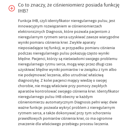
Co to znaczy, że ciśnieniomierz posiada funkcję
IHB?
Funkcja IHB, czyli identyfikator nieregularnego pulsu, jest
innowacyjnym rozwiązaniem w ciśnieniomierzach
elektronicznych Diagnosis, które pozwala pacjentom z
nieregularnym rytmem serca uzyskiwać zawsze wiarygodne
wyniki pomiaru ciśnienia krwi. Zwykłe aparaty
nieposiadające tej funkcji, w przypadku pomiaru ciśnienia
podczas nieregularnego pulsu pokazują często wyniki
błędne. Pacjenci, którzy są nieświadomi swojego problemu
nieregularnego rytmu serca, mogą więc przez długi czas
uzyskiwać błędne wyniki pomiarów i w związku z tym albo
nie podejmować leczenia, albo utrudniać właściwą
diagnostykę. Z kolei pacjenci mający wiedzę o swojej
chorobie, nie mogą właściwie przy pomocy zwykłych
aparatów kontrolować swojego ciśnienia krwi. Identyfikator
nieregularnego pulsu IHB obecny w każdym
ciśnieniomierzu automatycznym Diagnosis pełni więc dwie
ważne funkcje: pozwala wykryć problem z nieregularnym
rytmem serca, a także dokonywać przy tym schorzeniu
prawidłowych pomiarów ciśnienia krwi, co ma ogromne
znaczenie dla właściwego przebiegu procesu leczenia.