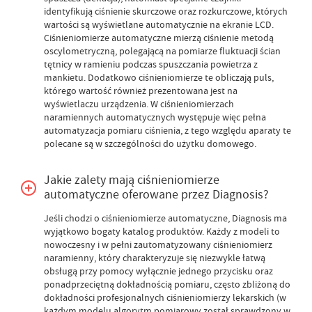
identyfikują ciśnienie skurczowe oraz rozkurczowe, których
wartości są wyświetlane automatycznie na ekranie LCD.
Ciśnieniomierze automatyczne mierzą ciśnienie metodą
oscylometryczną, polegającą na pomiarze fluktuacji ścian
tętnicy w ramieniu podczas spuszczania powietrza z
mankietu. Dodatkowo ciśnieniomierze te obliczają puls,
którego wartość również prezentowana jest na
wyświetlaczu urządzenia. W ciśnieniomierzach
naramiennych automatycznych występuje więc pełna
automatyzacja pomiaru ciśnienia, z tego względu aparaty te
polecane są w szczególności do użytku domowego.
Jakie zalety mają ciśnieniomierze
automatyczne oferowane przez Diagnosis?
Jeśli chodzi o ciśnieniomierze automatyczne, Diagnosis ma
wyjątkowo bogaty katalog produktów. Każdy z modeli to
nowoczesny i w pełni zautomatyzowany ciśnieniomierz
naramienny, który charakteryzuje się niezwykle łatwą
obsługą przy pomocy wyłącznie jednego przycisku oraz
ponadprzeciętną dokładnością pomiaru, często zbliżoną do
dokładności profesjonalnych ciśnieniomierzy lekarskich (w
każdym modelu algorytm pomiarowy został sprawdzony w