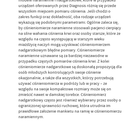
modele naramienne i nadgarstkowe, które w przypadku
urządzeń oferowanych przez Diagnosis różnią się przede
wszystkim miejscem pomiaru ciśnienia. Jeśli chodzi o
zakres funkcji oraz dokładność, oba rodzaje urządzeń
wykazują się podobnymi parametrami. Ogólnie zaleca się,
by ciśnieniomierze naramienne stosowali pacjenci cierpiący
na silne wahania ciśnienia krwi oraz osoby starsze, które ze
względu na często występującą w starszym wieku
miażdżycę naczyń mogą uzyskiwać ciśnieniomierzem
nadgarstkowym błędne pomiary. Ciśnieniomierze
naramienne uznawane są za bardziej niezawodne w
przypadku częstych pomiarów ciśnienia krwi. Z kolei
ciśnieniomierze nadgarstkowe są doskonałą propozycją dla
osób młodszych kontrolujących swoje ciśnienie
okazjonalnie, a także dla wszystkich, którzy potrzebują
używać ciśnieniomierza w podróży lub w pracy – ze
względu na swoje kompaktowe rozmiary może się on
zmieścić nawet w damskiej torebce. Ciśnieniomierz
nadgarstkowy często jest również wybierany przez osoby o
ograniczonej sprawności ruchowej, która utrudnia im
prawidłowe założenie mankietu na ramię w ciśnieniomierzu
naramiennym.