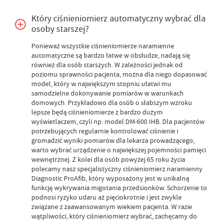
Który ciśnieniomierz automatyczny wybrać dla
osoby starszej?
Ponieważ wszystkie ciśnieniomierze naramienne
automatyczne są bardzo łatwe w obsłudze, nadają się
również dla osób starszych. W zależności jednak od
poziomu sprawności pacjenta, można dla niego dopasować
model, który w największym stopniu ułatwi mu
samodzielne dokonywanie pomiarów w warunkach
domowych. Przykładowo dla osób o słabszym wzroku
lepsze będą ciśnieniomierze z bardzo dużym
wyświetlaczem, czyli np. model DM-600 IHB. Dla pacjentów
potrzebujących regularnie kontrolować ciśnienie i
gromadzić wyniki pomiarów dla lekarza prowadzącego,
warto wybrać urządzenie o największej pojemności pamięci
wewnętrznej. Z kolei dla osób powyżej 65 roku życia
polecamy nasz specjalistyczny ciśnieniomierz naramienny
Diagnostic ProAfib, który wyposażony jest w unikalną
funkcję wykrywania migotania przedsionków. Schorzenie to
podnosi ryzyko udaru aż pięciokrotnie i jest zwykle
związane z zaawansowanym wiekiem pacjenta. W razie
wątpliwości, który ciśnieniomierz wybrać, zachęcamy do