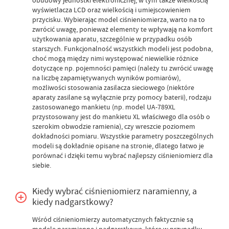
obudowy jednostki elektronicznej, w tym także wielkością
wyświetlacza LCD oraz wielkością i umiejscowieniem
przycisku. Wybierając model ciśnieniomierza, warto na to
zwrócić uwagę, ponieważ elementy te wpływają na komfort
użytkowania aparatu, szczególnie w przypadku osób
starszych. Funkcjonalność wszystkich modeli jest podobna,
choć mogą między nimi występować niewielkie różnice
dotyczące np. pojemności pamięci (należy tu zwrócić uwagę
na liczbę zapamiętywanych wyników pomiarów),
możliwości stosowania zasilacza sieciowego (niektóre
aparaty zasilane są wyłącznie przy pomocy baterii), rodzaju
zastosowanego mankietu (np. model UA-789XL
przystosowany jest do mankietu XL właściwego dla osób o
szerokim obwodzie ramienia), czy wreszcie poziomem
dokładności pomiaru. Wszystkie parametry poszczególnych
modeli są dokładnie opisane na stronie, dlatego łatwo je
porównać i dzięki temu wybrać najlepszy ciśnieniomierz dla
siebie.
Kiedy wybrać ciśnieniomierz naramienny, a
kiedy nadgarstkowy?
Wśród ciśnieniomierzy automatycznych faktycznie są