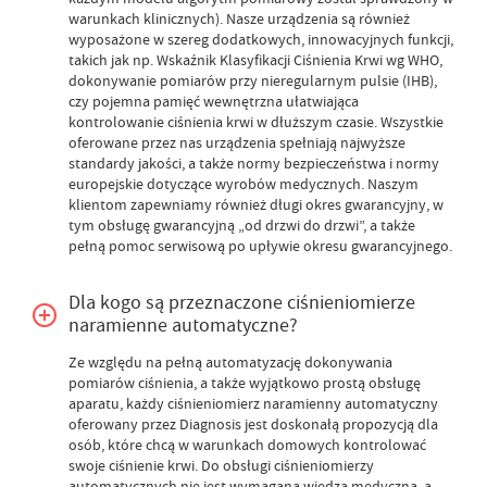
warunkach klinicznych). Nasze urządzenia są również
wyposażone w szereg dodatkowych, innowacyjnych funkcji,
takich jak np. Wskaźnik Klasyfikacji Ciśnienia Krwi wg WHO,
dokonywanie pomiarów przy nieregularnym pulsie (IHB),
czy pojemna pamięć wewnętrzna ułatwiająca
kontrolowanie ciśnienia krwi w dłuższym czasie. Wszystkie
oferowane przez nas urządzenia spełniają najwyższe
standardy jakości, a także normy bezpieczeństwa i normy
europejskie dotyczące wyrobów medycznych. Naszym
klientom zapewniamy również długi okres gwarancyjny, w
tym obsługę gwarancyjną „od drzwi do drzwi”, a także
pełną pomoc serwisową po upływie okresu gwarancyjnego.
Dla kogo są przeznaczone ciśnieniomierze
naramienne automatyczne?
Ze względu na pełną automatyzację dokonywania
pomiarów ciśnienia, a także wyjątkowo prostą obsługę
aparatu, każdy ciśnieniomierz naramienny automatyczny
oferowany przez Diagnosis jest doskonałą propozycją dla
osób, które chcą w warunkach domowych kontrolować
swoje ciśnienie krwi. Do obsługi ciśnieniomierzy
automatycznych nie jest wymagana wiedza medyczna, a