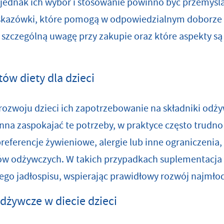
jednak ich wybór i stosowanie powinno być przemyśla
skazówki, które pomogą w odpowiedzialnym doborze 
 szczególną uwagę przy zakupie oraz które aspekty są 
ów diety dla dzieci
rozwoju dzieci ich zapotrzebowanie na składniki odży
na zaspokajać te potrzeby, w praktyce często trudno 
preferencje żywieniowe, alergie lub inne ograniczeni
w odżywczych. W takich przypadkach suplementacja s
go jadłospisu, wspierając prawidłowy rozwój najmło
dżywcze w diecie dzieci