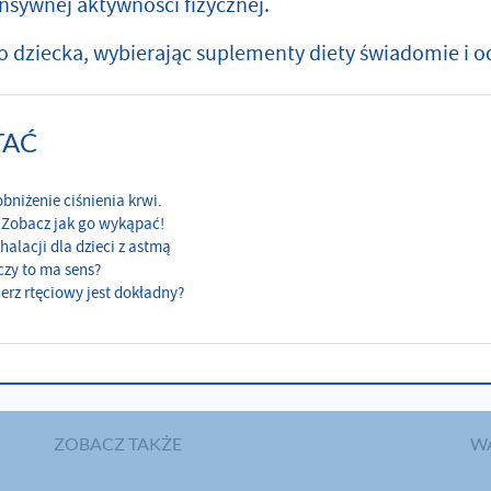
nsywnej aktywności fizycznej.
o dziecka, wybierając suplementy diety świadomie i o
TAĆ
bniżenie ciśnienia krwi.
 Zobacz jak go wykąpać!
halacji dla dzieci z astmą
 czy to ma sens?
erz rtęciowy jest dokładny?
ZOBACZ TAKŻE
W