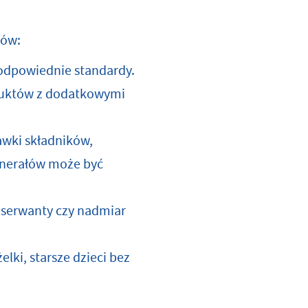
tów:
 odpowiednie standardy.
duktów z dodatkowymi
awki składników,
inerałów może być
nserwanty czy nadmiar
lki, starsze dzieci bez