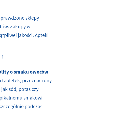
sprawdzone sklepy
ntów. Zakupy w
pliwej jakości. Apteki
ch
olity o smaku owoców
 tabletek, przeznaczony
 jak sód, potas czy
ropikalnemu smakowi
 szczególnie podczas