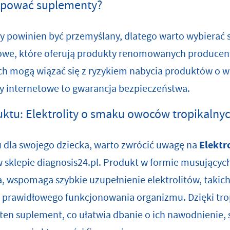
kupować suplementy?
 powinien być przemyślany, dlatego warto wybierać 
towe, które oferują produkty renomowanych produce
h mogą wiązać się z ryzykiem nabycia produktów o wąt
py internetowe to gwarancja bezpieczeństwa.
tu: Elektrolity o smaku owoców tropikalny
u dla swojego dziecka, warto zwrócić uwagę na
Elektr
 sklepie
diagnosis24.pl
. Produkt w formie musujących
ia, wspomaga szybkie uzupełnienie elektrolitów, takich
 prawidłowego funkcjonowania organizmu. Dzięki t
o ten suplement, co ułatwia dbanie o ich nawodnienie,