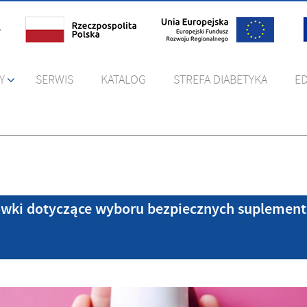
Y
SERWIS
KATALOG
STREFA DIABETYKA
E
wki dotyczące wyboru bezpiecznych suplementó