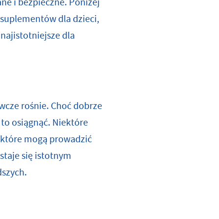
ne i bezpieczne. Poniżej
suplementów dla dzieci,
najistotniejsze dla
wcze rośnie. Choć dobrze
to osiągnąć. Niektóre
a, które mogą prowadzić
taje się istotnym
dszych.