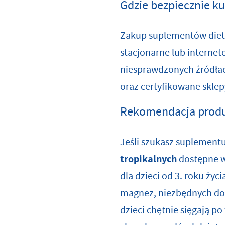
Gdzie bezpiecznie 
Zakup suplementów diety
stacjonarne lub interne
niesprawdzonych źródłac
oraz certyfikowane skle
Rekomendacja produk
Jeśli szukasz suplement
tropikalnych
dostępne w
dla dzieci od 3. roku życ
magnez, niezbędnych do
dzieci chętnie sięgają p